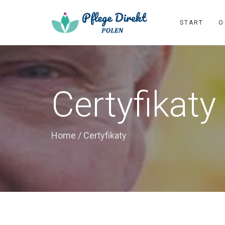
START
O
Certyfikaty
Home
/
Certyfikaty